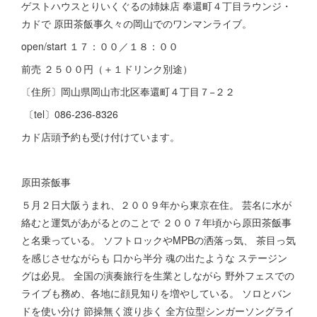
ゲストハウスとりいくぐるの姉妹店 奉還町４丁目ラウンジ・
カドで 原田茶飯事久々の岡山でのワンマンライブ。
open/start １７：００／１８：００
前売 ２５００円（＋１ドリンク別途）
〔住所〕岡山県岡山市北区奉還町４丁目７−２２
〔tel〕086-236-8326
カド店頭予約も受け付けています。
原田茶飯事
５月２日大阪うまれ、２００９年から東京在住。 芸名に水が
絡むと運気があがるとのことで ２００７年頃から原田茶飯事
と名乗っている。 ソフトロックやMPBの洒落っ気、 茶目っ気
を感じさせながらも 口から半分 魂の出たような ステージン
グは必見。 全国の演奏旅行を生業としながら 野外フェスでの
ライブも務め、各地に顔見知りを増やしている。 ソロとバン
ドを使い分け 節操無く渡り歩く 全方位型シンガーソングライ