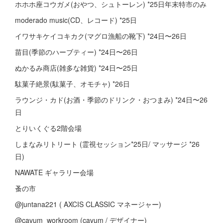
ホホホ座コウガメ(おやつ、シュトーレン) *25日年末特市のみ
moderado music(CD、レコード) *25日
イワサキケイコキカク(マグロ漁船の靴下) *24日〜26日
苗目(季節のハーブティー) *24日〜26日
ぬかるみ商店(雑多な雑貨) *24日〜25日
駄菓子絶景(駄菓子、オモチャ) *26日
ラウンジ・カド(お酒・季節のドリンク・おつまみ) *24日〜26
日
とりいくぐる2階会場
しまなみリトリート (霊視セッション*25日/ マッサージ *26
日)
NAWATE ギャラリー会場
蚤の市
@juntana221 ( AXCIS CLASSIC マネージャー)
@cavum_workroom (cavum / デザイナー)