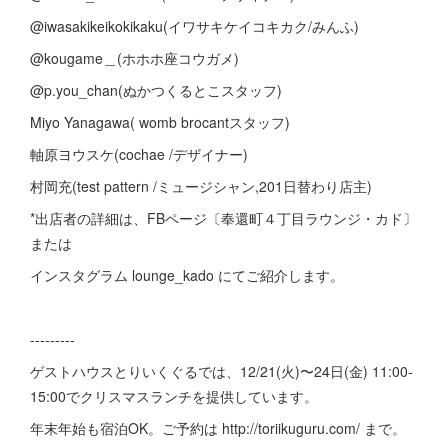
@iwasakikeikokikaku(イワサキケイコキカク/みんふ)
@kougame＿(ホホホ座コウガメ)
@p.you_chan(ぬかつくるとこスタッフ)
Miyo Yanagawa( womb brocantスタッフ)
軸原ヨウスケ(cochae /デザイナー)
村岡充(test pattern /ミュージシャン,201日替わり店主)
*出店者の詳細は、FBページ〔奉還町４丁目ラウンジ・カド〕
または
インスタグラム lounge_kado にてご紹介します。
---------
ゲストハウスとりいくぐるでは、12/21(火)〜24日(金) 11:00-
15:00でクリスマスランチを提供しています。
年末年始も宿泊OK。ご予約は http://toriikuguru.com/ まで。