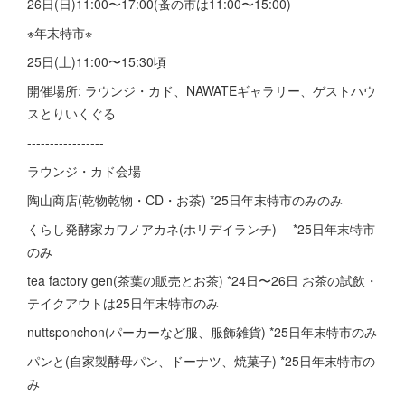
26日(日)11:00〜17:00(蚤の市は11:00〜15:00)
※年末特市※
25日(土)11:00〜15:30頃
開催場所: ラウンジ・カド、NAWATEギャラリー、ゲストハウ
スとりいくぐる
-----------------
ラウンジ・カド会場
陶山商店(乾物乾物・CD・お茶) *25日年末特市のみのみ
くらし発酵家カワノアカネ(ホリデイランチ) *25日年末特市
のみ
tea factory gen(茶葉の販売とお茶) *24日〜26日 お茶の試飲・
テイクアウトは25日年末特市のみ
nuttsponchon(パーカーなど服、服飾雑貨) *25日年末特市のみ
パンと(自家製酵母パン、ドーナツ、焼菓子) *25日年末特市の
み