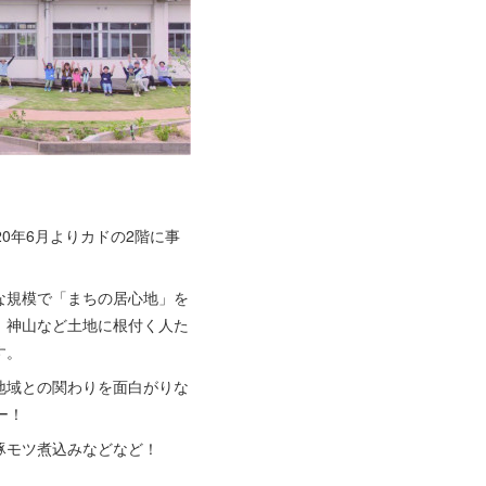
0年6月よりカドの2階に事
な規模で「まちの居心地」を
、神山など土地に根付く人た
す。
地域との関わりを面白がりな
ー！
豚モツ煮込みなどなど！