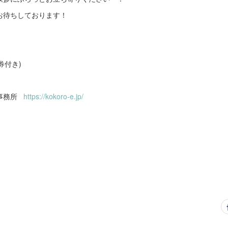
お待ちしております！
食券付き)
士事務所
https://kokoro-e.jp/