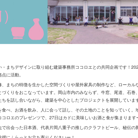
・まちデザインに取り組む建築事務所ココロエとの共同企画です！202
拠点に活動。
修、まちの特徴を生かした空間づくりや屋外家具の制作など、ローカル
とづくりをおこなっています。岡山市内のみならず、牛窓、尾道、石巻
たちを話し合いながら、建築を中心としたプロジェクトを展開していま
を食べ、お酒を飲み、人に会って話し、その土地のことを知っていく。
ココロエのプレゼンツで、27日はカドに美味しいお酒と食が集まります
先で出会った日本酒、代表片岡八重子の推しのクラフトビール、秘伝の
挨拶にふらっとお立ち寄りくださいー！