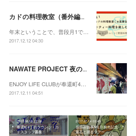
カドの料理教室（番外編）「パーティー料理を楽しむ会」12/26(火)19:00-21:30
年末ということで、普段月1で…
2017.12.12 04:30
NAWATE PROJECT 夜の茶話会vol.6 「奉還町 幻の4丁目会議」12/19(火)19:30-21:00
ENJOY LIFE CLUBが奉還町4…
2017.12.11 04:51
2017.08.19 12:08
2017.07.14 03:45
奉還町4丁目ラウンジ・カ
原田茶飯事MILD 発売記念-
ドスタッフ募集！
墓石と踊るツアー