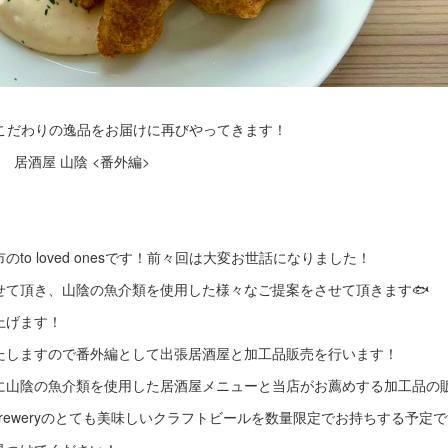
sさんがこだわりの逸品をお届けに再びやってきます！
sents 居酒屋 山陰 <番外編>
to loved onesです！前々回は大変お世話になりました！
せて頂き、山陰の魚介類を使用した様々なご提案をさせて頂きます🐟
上げます！
たしますので番外編として出張居酒屋と加工品販売を行います！
に山陰の魚介類を使用した居酒屋メニューと当店がお薦めする加工品の
el Breweryのとても美味しいクラフトビールを数量限定でお持ちする予定