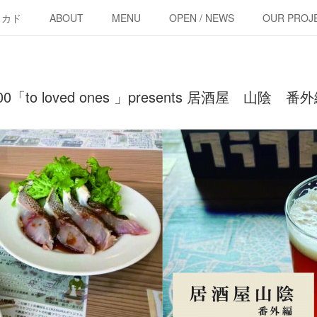
・カド
ABOUT
MENU
OPEN / NEWS
OUR PROJ
20:00「to loved ones 」presents 居酒屋 山陰 番