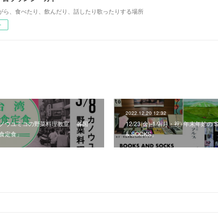
がら、食べたり、飲んだり、話したり歌ったりする場所
ー
2022.12.20 12:32
19:00- カノウユミコの野菜料理教室 各国
12/23(金)-1/9(月・祝) 年末年始
素食定食」
& SOCKS」