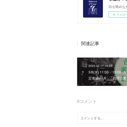
街を眺めな
フォロ
関連記事
2023.02.17 15:53
3/8(水) 11:00- / 
定食編vol.6 「台湾の
0
コメント