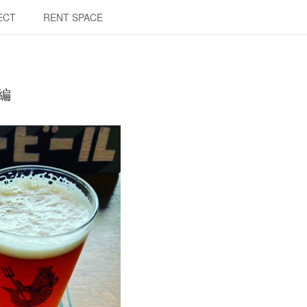
ECT
RENT SPACE
外編