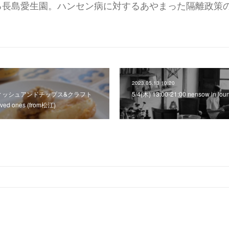
る長島愛生園。ハンセン病に対するあやまった隔離政策
2023.05.13 10:20
0:00 フィッシュアンドチップス&クラフト
5/4(木) 13:00-21:00 nensow in lou
oved ones (from松江)