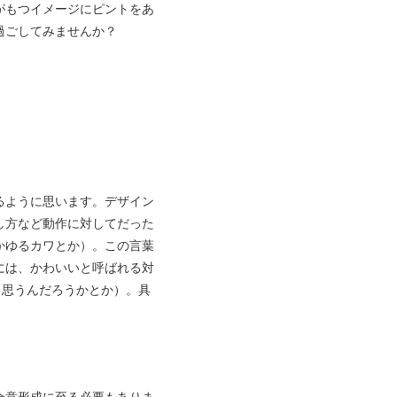
がもつイメージにピントをあ
過ごしてみませんか？
るように思います。デザイン
し方など動作に対してだった
かゆるカワとか）。この言葉
には、かわいいと呼ばれる対
と思うんだろうかとか）。具
合意形成に至る必要もありま