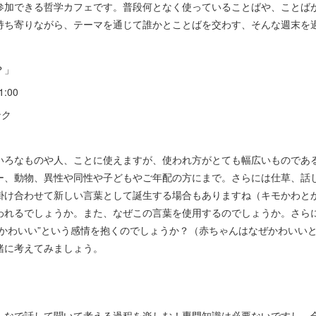
参加できる哲学カフェです。普段何となく使っていることばや、ことば
持ち寄りながら、テーマを通じて誰かとことばを交わす、そんな週末を
？」
:00
ンク
いろなものや人、ことに使えますが、使われ方がとても幅広いものであ
ー、動物、異性や同性や子どもやご年配の方にまで。さらには仕草、話
掛け合わせて新しい言葉として誕生する場合もありますね（キモかわと
われるでしょうか。また、なぜこの言葉を使用するのでしょうか。さら
“かわいい”という感情を抱くのでしょうか？（赤ちゃんはなぜかわいい
緒に考えてみましょう。
んなで話して聞いて考える過程を楽しむ！専門知識は必要ないですし、