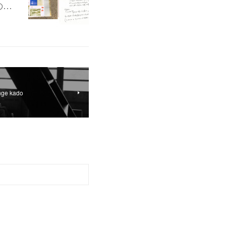
の…
nge kado