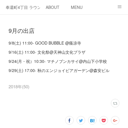
奉還町4丁目 ラウンジ・カド
ABOUT
MENU
OPEN / NEWS
OUR PROJECT
RENT SPACE
9月の出店
9/8(土) 11:00- GOOD BUBBLE @蔭凉寺
9/16(土) 11:00- 文化祭@天神山文化プラザ
9/24(月・祝）10:30- マチノブンカサイ@内山下小学校
9/29(土) 17:00- 秋のエンジョイビアガーデン@森安ビル
2018年
(
50
)