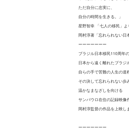
ただ自分に忠実に、
自分の時間を生きる。」
星野智幸 「七人の移民」よ
岡村淳著「忘れられない日
ーーーーーーー
ブラジル日本移民110周年
日本から遠く離れたブラジ
自らの手で苦難の人生の道
その決して忘れられない歩
温かなまなざしを向ける
サンパウロ在住の記録映像
岡村淳監督の作品を上映し
ーーーーーーー