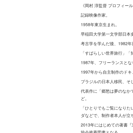
《岡村 淳監督 プロフィー
記録映像作家。
1958年東京生まれ。
早稲田大学第一文学部日本
考古学を学んだ後、1982
「すばらしい世界旅行」「
1987年、フリーランスと
1997年から自主制作のド
ブラジルの日本人移民、そ
代表作に「郷愁は夢のなか
ど。
「ひとりでもご覧になりた
ダなどで、制作者本人が立
2013年にはじめての著書
協会推薦図書となる。