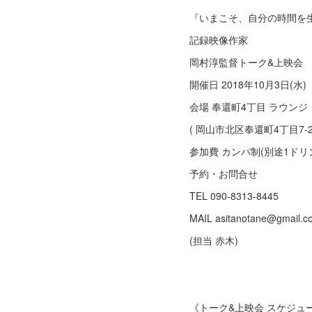
『いまこそ、自分の時間を
記録映像作家
岡村淳監督トーク&上映会
開催日 2018年10月3日(水)
会場 奉還町4丁目 ラウンジ
( 岡山市北区奉還町4丁目7-2
参加費 カンパ制(別途1ドリ
予約・お問合せ
TEL 090-8313-8445
MAIL asitanotane@gmail.c
(担当 赤木)
《トーク&上映会 スケジュ