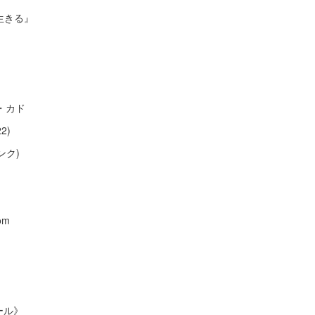
生きる』
・カド
2)
ンク)
om
ール》