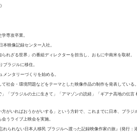
ル》
史学専攻卒業。
年日本映像記録センター入社。
知られざる世界」の番組ディレクターを担当し、おもに中南米を取材。
なりブラジルに移住。
キュメンタリーづくりを始める。
して社会・環境問題などをテーマとした映像作品の制作を発表している
で」「ブラジルの土に生きて」「アマゾンの読経」「ギアナ高地の伝言 
い方がいればおうかがいする」という方針で、これまでに日本、ブラジ
ち会うライブ上映会を実施。
『忘れられない日本人移民 ブラジルへ渡った記録映像作家の旅』(発行：