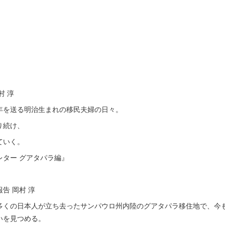
村 淳
年を送る明治生まれの移民夫婦の日々。
り続け、
ていく。
レター グアタパラ編』
告 岡村 淳
多くの日本人が立ち去ったサンパウロ州内陸のグアタパラ移住地で、今
いを見つめる。