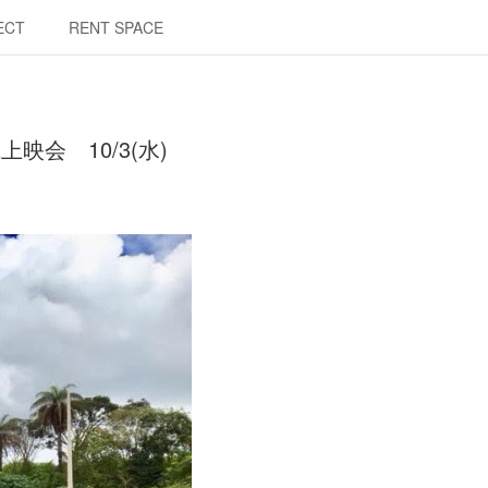
ECT
RENT SPACE
会 10/3(水)