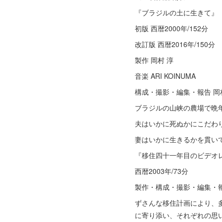
『ブラジルの土に生きて』
初版 西暦2000年/152分
改訂版 西暦2016年/150分
製作 岡村 淳
音楽 ARI KOINUMA
構成・撮影・編集・報告 岡
ブラジルの山峡の農場で晩
夫はいかに死ぬかにこだわ
妻はいかに生きるかを貫い
『移住四十一年目のビデオ
西暦2003年/73分
製作・構成・撮影・編集・報
ずさんな移住計画により、
に寄り添い、それぞれの思