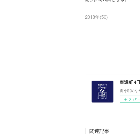
2018年
(
50
)
奉還町４
街を眺めな
フォロ
関連記事