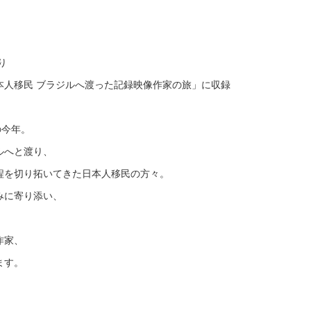
り
本人移民 ブラジルへ渡った記録映像作家の旅」に収録
の今年。
ルへと渡り、
程を切り拓いてきた日本人移民の方々。
みに寄り添い、
作家、
ます。