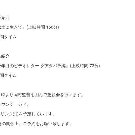
品紹介
の土に生きて』(上映時間 150分)
質問タイム
品紹介
十一年目のビデオレター グアタパラ編』(上映時間 73分)
質問タイム
1時より岡村監督を囲んで懇親会を行います。
ラウンジ・カド。
ドリンク別)を予定しています。
意の関係上、ご予約をお願い致します。