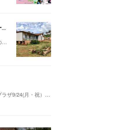
『いまこそ、自分の時間を生きる』 記録映像作家 岡村淳監督トーク&上映会 10/3(水) 15:00-
の…
文化プラザ9/24(月・祝）…