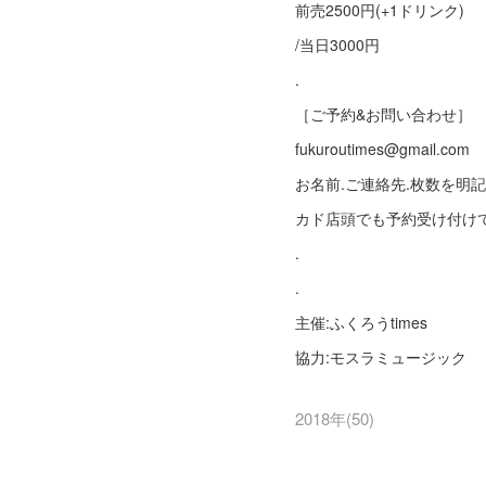
前売2500円(+1ドリンク)
/当日3000円
.
［ご予約&お問い合わせ］
fukuroutimes@gmail.com
お名前.ご連絡先.枚数を明
カド店頭でも予約受け付け
.
.
主催:ふくろうtimes
協力:モスラミュージック
2018年
(
50
)