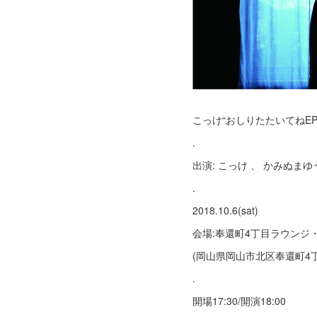
こっけ“おしりたたいてねEP
.
出演: こっけ 、 かみぬま
.
2018.10.6(sat)
会場:奉還町4丁目ラウンジ
(岡山県岡山市北区奉還町4丁目
.
開場17:30/開演18:00