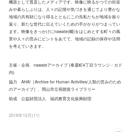
機器として普及したメディアです。映像に映るかつての街並
みや暮らしぶりは、人々の記憶や気づきを通じてより豊かな
地域の共有財になり得るとともにこの先私たちが地域を振り
返り、新たな世代に伝えていくための手がかりがつまってい
ます。映像をきっかけにnawate(畷)をはじめとする町々の風
景や人々の営みにピントをあてて、地域の記録の保存や活用
を考えていきます。
主催・企画 nawateアーカイブ (奉還町4丁目ラウンジ・カド
内)
協力 AHA!［Archive for Human Activities/人類の営みのため
のアーカイブ］、岡山市立視聴覚ライブラリー
助成 公益財団法人 福武教育文化振興財団
2018年12月
(
11
)