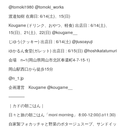
@tomoki1980 @tomoki_works
渡邉知樹 在廊日: 6/14(土)、15(日)
Kougame (ドリンク、おやつ、軽食) 出店日 : 6/14(土)、
15(日)、21(土)、22(日) @kougame__
じゆう(クッキー) 出店日 : 6/14(土) @jiusoayuji
ゆかるん食堂(ガレット) 出店日 : 6/15(日) @hoshikatatumuri
会場 n=1(岡山県岡山市北区奉還町4-7-15-1)
岡山駅西口から徒歩15分
@n_1.jp
企画運営 Kougame @kougame__
————
｜カドの朝ごはん｜
日々と旅の朝ごはん「moni morning」 8:00-12:00(l.o11:30)
自家製フォカッチャと野菜のポタージュスープ、サンドイッ