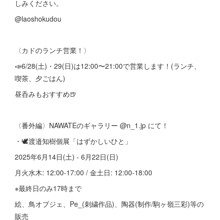
しみください。
@laoshokudou
〈カドのランチ営業！〉
📣6/28(土)・29(日)は12:00〜21:00で営業します！(ランチ、
喫茶、夕ごはん)
昼呑みもおすすめ🍺
〈番外編〉NAWATEのギャラリー @n_1.jp にて！
・🕊渡邉知樹個展「はずかしいひと」
2025年6月14日(土) - 6月22日(日)
月火水木: 12:00-17:00 / 金土日: 12:00-18:00
※最終日のみ17時まで
絵、鳥オブジェ、Pe_(刺繍作品)、陶器(制作/駒ヶ嶺三彩)等の
販売