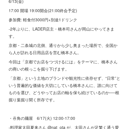
6/13(金)
17:00 開場 19:00開会(21:00終会予定)
参加費: 軽食付3000円+別途1ドリンク
-2年ぶりに、LADER店主・橋本司さんが岡山にやってきま
す。
京都・二条城の北側、通りから少し奥まった場所で、全国か
ら人が訪れる日用品店を営む橋本さん。
今回は「京都でお店をつづけるには」をテーマに、橋本さん
の商いの根っこを掘り下げます。
「京都」という土地のブランドや観光性に依存せず、“日常”と
いう普遍的な価値を大切にしている橋本さんに、誰に向けて
ものを選び、どうやってお店の軸を保ち続けているのか──根
掘り葉掘り聞く所存です。
・🍜角の麺屋 6/17(火) 12:00-17:00
-料理家太田夏来さん @nat_ota が、太田さんが足繁く通う愛