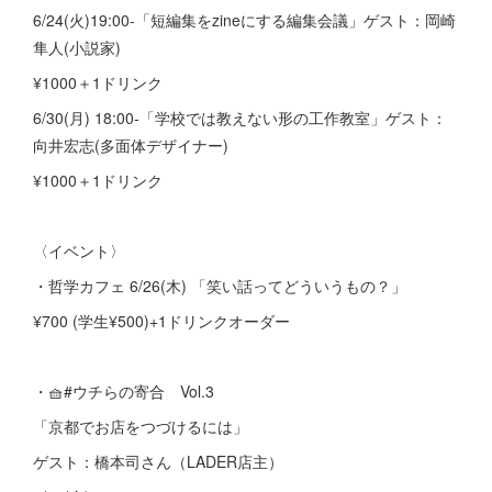
6/24(火)19:00-「短編集をzineにする編集会議」ゲスト：岡崎
隼人(小説家)
¥1000＋1ドリンク
6/30(月) 18:00-「学校では教えない形の工作教室」ゲスト：
向井宏志(多面体デザイナー)
¥1000＋1ドリンク
〈イベント〉
・哲学カフェ 6/26(木) 「笑い話ってどういうもの？」
¥700 (学生¥500)+1ドリンクオーダー
・🧺#ウチらの寄合 Vol.3
「京都でお店をつづけるには」
ゲスト：橋本司さん（LADER店主）