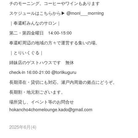
チのモーニング。コーヒーやワインもあります
スケジュールはこちらから▶︎ @moni___morning
｜奉還町みんなのサロン｜
第二・第四金曜日 14:00-15:00
奉還町周辺の地域の方々で運営する集いの場。
｜とりいくぐる｜
姉妹店のゲストハウスです 無休
check-in 16:00-21:00 @toriikuguru
長期滞在・貸切にも対応。瀬戸内周遊の拠点にどうぞ。
長期割・地元割ございます。
場所貸し、イベント等のお問合せ
hokancho4chomelounge.kado@gmail.com
2025年6月
(
4
)