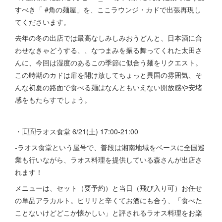
すべき「 #角の麺屋」を、ここラウンジ・カドで出張再現し
てくださいます。
去年の冬の出店では最高なしみしみおうどんと、日本酒に合
わせなきゃどうする、、なつまみを振る舞ってくれた太田さ
んに、今回は湿度のあるこの季節に似合う麺をリクエスト。
この時期のカドは扉を開け放してちょっと異国の雰囲気、そ
んな初夏の路面で食べる麺はなんともいえない開放感や安堵
感をもたらすでしょう。
・🇱🇦ラオス食堂 6/21(土) 17:00-21:00
-ラオス食堂という屋号で、普段は湘南地域をベースに全国巡
業も行いながら、ラオス料理を提供している森さんが出店さ
れます！
メニューは、セット（要予約）と当日（飛び入り可）お任せ
の単品アラカルト。ピリリと辛くてお酒にも合う、「食べた
ことないけどどこか懐かしい」と評されるラオス料理をお楽