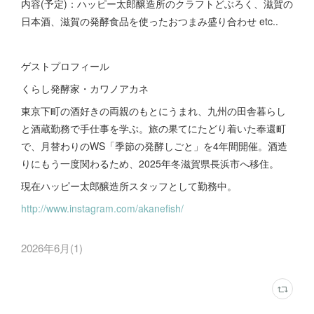
内容(予定)：ハッピー太郎醸造所のクラフトどぶろく、滋賀の
日本酒、滋賀の発酵食品を使ったおつまみ盛り合わせ etc..
ゲストプロフィール
くらし発酵家・カワノアカネ
東京下町の酒好きの両親のもとにうまれ、九州の田舎暮らし
と酒蔵勤務で手仕事を学ぶ。旅の果てにたどり着いた奉還町
で、月替わりのWS「季節の発酵しごと」を4年間開催。酒造
りにもう一度関わるため、2025年冬滋賀県長浜市へ移住。
現在ハッピー太郎醸造所スタッフとして勤務中。
http://www.instagram.com/akanefish/
2026年6月
(
1
)