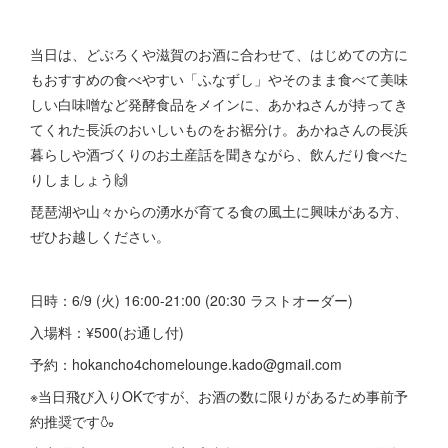
当日は、どぶろくや滋賀のお酒に合わせて、はじめての方に
もおすすめの食べやすい「ふなずし」やそのまま食べて美味
しい白味噌など発酵食品をメインに、あかねさんが持ってき
てくれた長浜のおいしいものをお裾分け。あかねさんの長浜
暮らしや酒づくりのお土産話を聞きながら、飲んだり食べた
りしましょう🙌
琵琶湖や山々からの湧水が育てる食の風土に興味がある方、
ぜひお越しください。
日時：6/9 (火) 16:00-21:00 (20:30 ラストオーダー)
入場料：¥500(お通し付)
予約：hokancho4chomelounge.kado@gmail.com
※当日飛び入りOKですが、お酒の数に限りがあるため事前予
約推奨です🍶