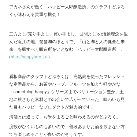
アカネさんが働く「ハッピー太郎醸造所」のクラフトどぶろ
くが味わえる貴重な機会！
三方よし(売り手よし、買い手よし、世間よし)の活動理念を生
んだ近江の地。琵琶湖のほとりで、「山と湖と人の健全な未
来」を醸すべく醸造所をいとなむ「ハッピー太郎醸造所」。
(
http://happytaro.jp/
)
看板商品のクラフトどぶろくは、完熟麹を使ったフレッシュ
な定番品から、お茶やハーブ、フルーツを加えた軽やかな
「something happy」シリーズまでバリエーション豊か。土
地に根ざした素材との出会いで広がっていった、味わいも見
た目もハッピーなプロダクトが魅力的です。
清酒とは違って、お米をまるごと味わえるのがどぶろく。
度数がひくいものも多いので、普段あまりお酒を飲まない方
でも楽しめることが多いのだそうです。