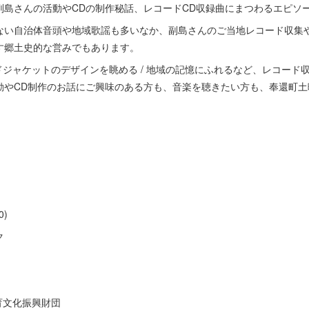
副島さんの活動やCDの制作秘話、レコードCD収録曲にまつわるエピソ
ない自治体音頭や地域歌謡も多いなか、副島さんのご当地レコード収集や
す郷土史的な営みでもあります。
ードジャケットのデザインを眺める / 地域の記憶にふれるなど、レコー
動やCD制作のお話にご興味のある方も、音楽を聴きたい方も、奉還町土
0)
ク
育文化振興財団