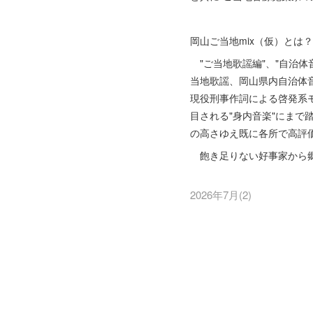
岡山ご当地mix（仮）とは？
"ご当地歌謡編"、"自治体
当地歌謡、岡山県内自治体
現役刑事作詞による啓発系モ
目される"身内音楽"にま
の高さゆえ既に各所で高評
飽き足りない好事家から郷
2026年7月
(
2
)