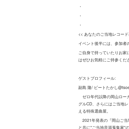
・
・
・
<< あなたのご当地レコード
イベント後半には、参加者
ご自身で持っていたりお家
はぜひお気軽にご持参くだ
ゲストプロフィール:
副島 隆/ ビートたかし@tsoej
ゼロ年代以降の岡山ローカ
グルCD、さらにはご当地
える特殊選曲屋。
2021年発表の『岡山ご当
と共に"ご当地音源蒐集家