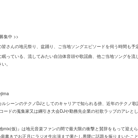
募集中 >>
の皆さんの地元祭り、盆踊り、ご当地ソングエピソードを伺う時間も予
に眠っている、流してみたい自治体音頭や歌謡曲、他ご当地ソングを流
さい。
ima
ルシーンのテクノDJとしてのキャリアで知られる傍、近年のテクノ歌謡
レコードの蒐集家又は綱引き大会DJや勤務先企業の社歌ラップのアレと
地mix(仮)』は地元音楽ファンの間で最大限の衝撃と賛辞をもって迎え
"の肩書きでお正月にラジオ生出演まで果たし界隈に話題を振りまいたこ