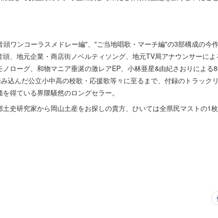
音頭ワンコーラスメドレー編"、"ご当地唱歌・マーチ編"の3部構成の今
音頭、地元企業・商店街ノベルティソング、地元TV局アナウンサーによ
ノローグ、和物マニア垂涎の激レアEP、小林亜星&由紀さおりによる80
で踏み込んだ公立小中高の校歌・応援歌等々に至るまで、付録のトラック
価を得ている界隈騒然のロングセラー。
土史研究家から岡山土産をお探しの貴方、ひいては全県民マストの1枚