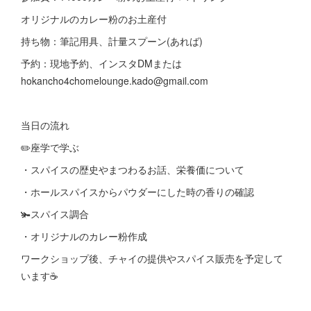
オリジナルのカレー粉のお土産付
持ち物：筆記用具、計量スプーン(あれば)
予約：現地予約、インスタDMまたは
hokancho4chomelounge.kado@gmail.com
当日の流れ
✏️座学で学ぶ
・スパイスの歴史やまつわるお話、栄養価について
・ホールスパイスからパウダーにした時の香りの確認
🫚スパイス調合
・オリジナルのカレー粉作成
ワークショップ後、チャイの提供やスパイス販売を予定して
います☕️