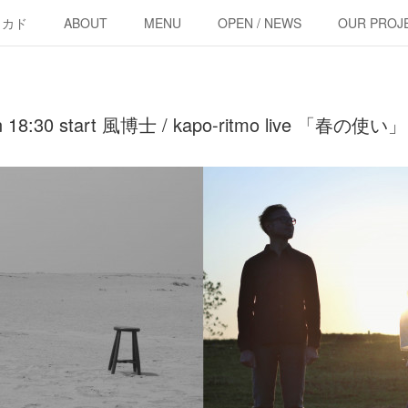
・カド
ABOUT
MENU
OPEN / NEWS
OUR PROJ
en 18:30 start 風博士 / kapo-ritmo live 「春の使い」