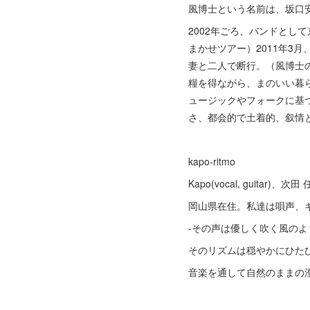
風博士という名前は、坂口
2002年ごろ、バンドとし
まかせツアー）2011年3
妻と二人で断行。（風博士の
糧を得ながら、まのいい暮
ュージックやフォークに基
さ、都会的で土着的、叙情
kapo-ritmo
Kapo(vocal, guitar)、次田 
岡山県在住。私達は唄声、
-その声は優しく吹く風のよ
そのリズムは穏やかにひた
音楽を通して自然のままの