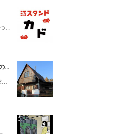
とつ…
4月16日(火)19:30- NAWATE PROJECT 夜の茶話会vol.11 チェコのおみやげ話編
家…