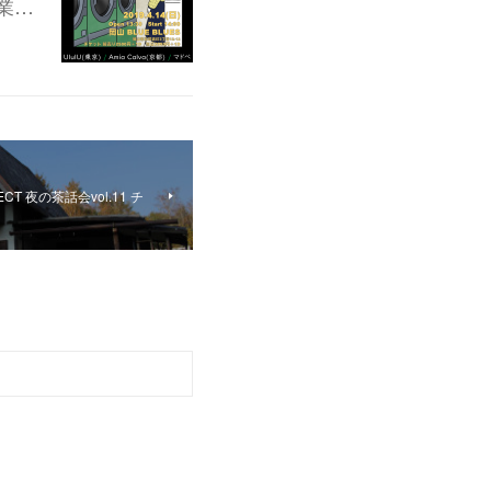
営業…
JECT 夜の茶話会vol.11 チ