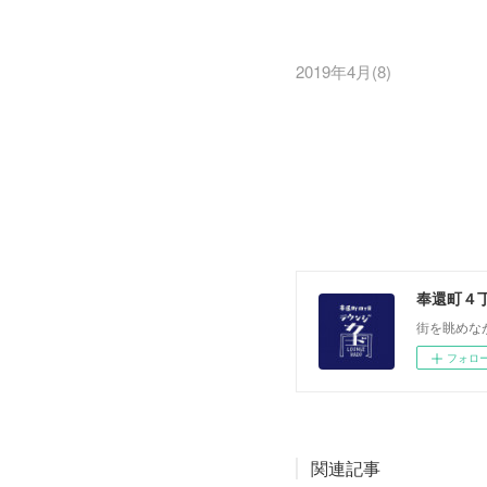
2019年4月
(
8
)
奉還町４
街を眺めな
フォロ
関連記事