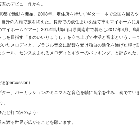
安吾のデビュー作から。
て京都で活動を開始。2008年、定住所を持たずギター一本で全国を回る
月、自身の入籍で旅を終えた。長野での仮住まいを経て車をマイホームに
マイホームツアー）2012年以降山口県周南市で暮らし2017年4月、
らしを目指す「まのいいりょうし」を立ち上げて生活と音楽というテー
づいたメロディと、ブラジル音楽に影響を受け独自の進化を遂げた弾き
とクール、センスあふれるメロディとギターのバッキング」と評された
任徳(percussion)
ギター、パーカッションのミニマムな音色を軸に音楽を生み、奏でてい
う、
ひたと打つ波のよう-
澄み渡る世界が広がることを願います。