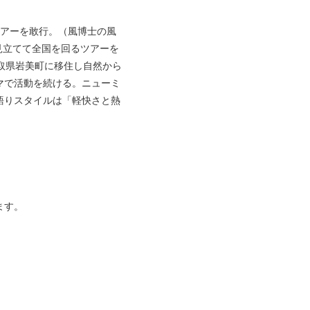
ツアーを敢行。（風博士の風
見立てて全国を回るツアーを
鳥取県岩美町に移住し自然から
マで活動を続ける。ニューミ
語りスタイルは「軽快さと熱
。
ます。