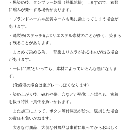
・黒染め後、タンブラー乾燥（熱風乾燥）しますので、衣類
に縮みが発生する場合があります。
・ブランドネームや品質ネームも黒に染まってしまう場合が
あります。
・縫製糸(ステッチ)はポリエステル素材のことが多く、染まら
ず残ることがあります。
・まとめて染める為、一部染まりムラがあるものが出る場合
があります。
・一口に"黒"といっても、素材によっていろんな黒になりま
す。
(化繊混の場合は杢グレーっぽくなります)
・染め上がり後、破れや傷、穴などが発覚した場合も、古着
を扱う特性上責任を負いかねます。
また加工によって、ボタン等付属品が紛失、破損した場合
の責任も負いかねます。
大きな付属品、大切な付属品は事前に取ってからお出しく