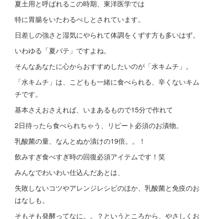
夏土用と呼ばれるこの時期、東洋医学では
特に胃腸をいたわるべしとされています。
日差しの強さと湿気にやられて体調をくずす方も多いはず。
いわゆる「夏バテ」ですよね。
そんなあなたに心からおすすめしたいのが「水キムチ」。
「水キムチ」は、こどもも一緒に食べられる、辛くないキム
チです。
基本さえおさえれば、いまあるもので15分で作れて
2日待ったら食べられちゃう、リピート必須のお漬物。
乳酸菌の量、なんとぬか漬けの19倍。。！
飲みすぎ食べすぎ時の回復必須アイテムです！笑
みんなでわいわい仕込んだあとは、
失敗しないコツやアレンジレシピのほか、乳酸菌と免疫のお
はなしも。
そもそも発酵ってなに。。？というところから、やさしくお