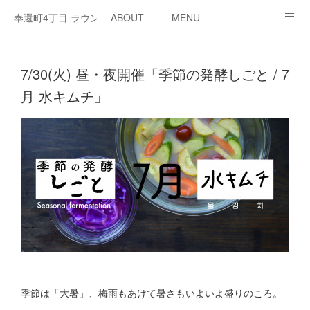
奉還町4丁目 ラウンジ・カド
ABOUT
MENU
OPEN / NEWS
OUR PROJECT
RENT SPACE
7/30(火) 昼・夜開催「季節の発酵しごと / 7
月 水キムチ」
季節は「大暑」、梅雨もあけて暑さもいよいよ盛りのころ。