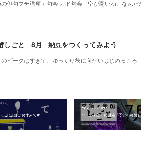
めの俳句プチ講座＋句会 カド句会『空が高いね』なんだ
節の発酵しごと 8月 納豆をつくってみよう
さのピークはすぎて、ゆっくり秋に向かいはじめるころ
2019.07.21 16:11
ット出店(店舗はお休みです)
7/30(火) 昼・夜開催「季節の発酵し