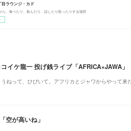
丁目ラウンジ・カド
がら、食べたり、飲んだり、話したり歌ったりする場所
ー
象一×コイケ龍一 投げ銭ライブ「AFRICA×JAWA」
、うねって、ひびいて。アフリカとジャワからやって来
句会 「空が高いね」