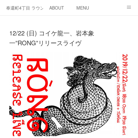
奉還町4丁目 ラウンジ・カド
ABOUT
MENU
OPEN / NEWS
OUR PROJECT
RENT SPACE
12/22 (日) コイケ龍一、岩本象
一”RONG”リリースライヴ