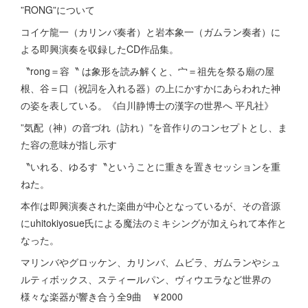
”RONG”について
コイケ龍一（カリンバ奏者）と岩本象一（ガムラン奏者）に
よる即興演奏を収録したCD作品集。
〝rong＝容〝 は象形を読み解くと、宀＝祖先を祭る廟の屋
根、谷＝口（祝詞を入れる器）の上にかすかにあらわれた神
の姿を表している。《白川静博士の漢字の世界へ 平凡社》
”気配（神）の音づれ（訪れ）”を音作りのコンセプトとし、ま
た容の意味が指し示す
〝いれる、ゆるす〝ということに重きを置きセッションを重
ねた。
本作は即興演奏された楽曲が中心となっているが、その音源
にuhitokiyosue氏による魔法のミキシングが加えられて本作と
なった。
マリンバやグロッケン、カリンバ、ムビラ、ガムランやシュ
ルティボックス、スティールパン、ヴィウエラなど世界の
様々な楽器が響き合う全9曲 ￥2000