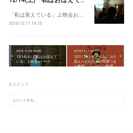
12/14(土)「私はおぼえている」イベントレポート
「私は覚えている」上映会お…
2019.12.17 14:15
2019.11.23 14:08
2019.11.17 00:52
12/14(土) 「私はおぼえて
12/11 (水) カノウユミコの
いる」上映会+トーク
呑んべえのための野菜つま
み教室 「レバノン料理…
0
コメント