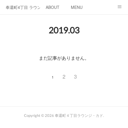
奉還町4丁目 ラウンジ・カド
ABOUT
MENU
OPEN / NEWS
OUR PROJECT
RENT SPACE
2019
.
03
まだ記事がありません。
2
3
1
Copyright ©
2026
奉還町４丁目ラウンジ・カド
.