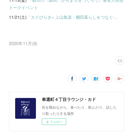
11/13(金)
『都市の〈隙間〉からまちをつくろう』著者大谷悠
トークイベント
11/21(土)
「カドびらき× 上山集楽 - 棚田暮らしをつなぐ-」
2020年11月
(
8
)
奉還町４丁目ラウンジ・カド
街を眺めながら、食べたり、飲んだり、話した
り歌ったりする場所
フォロー