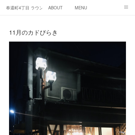
奉還町4丁目 ラウンジ・カド
ABOUT
MENU
OPEN / NEWS
OUR PROJECT
RENT SPACE
11月のカドびらき