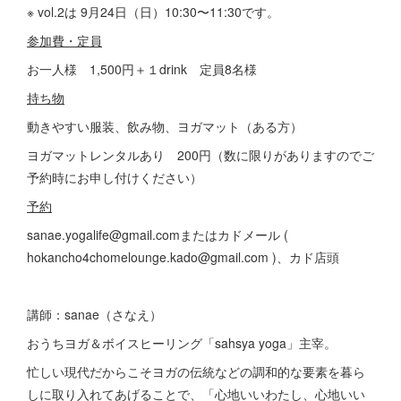
※ vol.2は 9月24日（日）10:30〜11:30です。
参加費・定員
お一人様 1,500円＋１drink 定員8名様
持ち物
動きやすい服装、飲み物、ヨガマット（ある方）
ヨガマットレンタルあり 200円（数に限りがありますのでご
予約時にお申し付けください）
予約
sanae.yogalife@gmail.comまたはカドメール (
hokancho4chomelounge.kado@gmail.com )、カド店頭
講師：sanae（さなえ）
おうちヨガ＆ボイスヒーリング「sahsya yoga」主宰。
忙しい現代だからこそヨガの伝統などの調和的な要素を暮ら
しに取り入れてあげることで、「心地いいわたし、心地いい