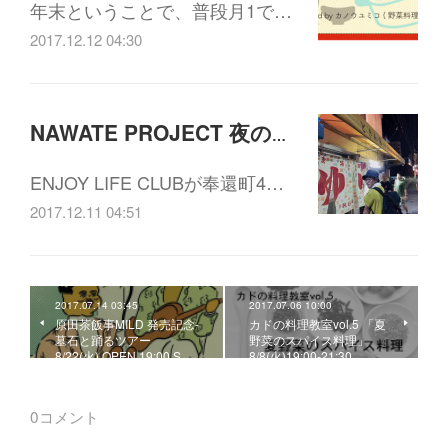
年末ということで、普段月1で…
2017.12.12 04:30
NAWATE PROJECT 夜の茶話会vol.6 「奉還町 幻の4丁目会議」12/19(火)19:30-21:00
ENJOY LIFE CLUBが奉還町4…
2017.12.11 04:51
2017.07.14 03:45
2017.07.06 10:00
原田茶飯事MILD 発売記念-
カドの料理教室vol.5 「夏
墓石と踊るツアー
野菜のスパイス料理」
8/22(火) OPEN 19:00 S…
8/8(火)19:00-21:30
0
コメント