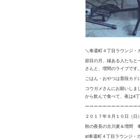
＼奉還町４丁目ラウンジ・
節目の月、縁ある人たちと
さんと、増間のライブです
ごはん・おやつは普段カド
コウガメさんにお願いしまし
から飲んで食べて、夜は4
ーーーーーーーーーーーー
２０１７年９月１０日（日
秋の夜長の古川麦＆増間 
at奉還町４丁目ラウンジ・