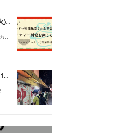
カドの料理教室（番外編）「パーティー料理を楽しむ会」12/26(火)19:00-21:30
カ…
NAWATE PROJECT 夜の茶話会vol.6 「奉還町 幻の4丁目会議」12/19(火)19:30-21:00
ま…