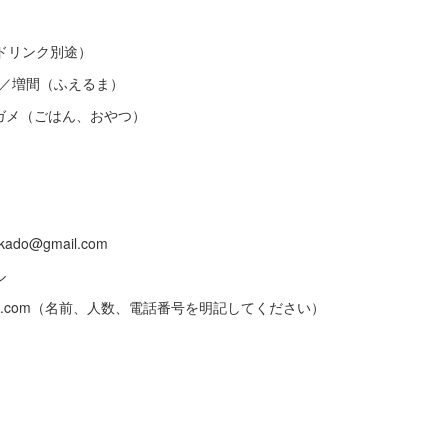
１ドリンク別途）
）／増間（ふえるま）
ガメ（ごはん、おやつ）
kado@gmail.com
ル
gmail.com（名前、人数、電話番号を明記してください）