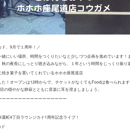
カド、9月で１周年！／
一緒にいい場所、時間をつくりたいなと少しづつ企画を進めています！
。秋の夜長にしっとり聴き込みながら、１年という時間をじっくり振り
に焼き菓子を置いてくれているホホホ座尾道店
た！オープンは12時からで、チケットがなくてもFoodは食べられま
丁目の穏やかな静寂とともに音楽に耳を澄ましましょう。
ーーーーーーーーーーーーーーーーー
）
奉還町4丁目ラウンジカド1周年記念ライブ！
カド