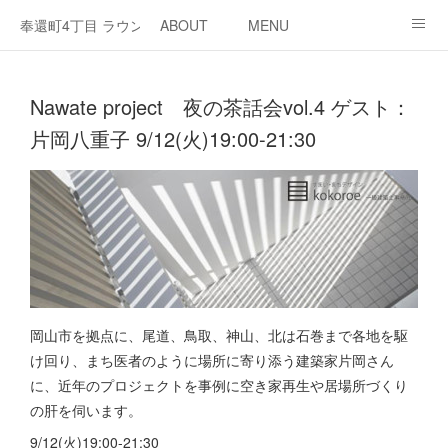
奉還町4丁目 ラウンジ・カド
ABOUT
MENU
OPEN / NEWS
OUR PROJECT
RENT SPACE
Nawate project 夜の茶話会vol.4 ゲスト：
片岡八重子 9/12(火)19:00-21:30
岡山市を拠点に、尾道、鳥取、神山、北は石巻まで各地を駆
け回り、まち医者のように場所に寄り添う建築家片岡さん
に、近年のプロジェクトを事例に空き家再生や居場所づくり
の肝を伺います。
9/12(火)19:00-21:30