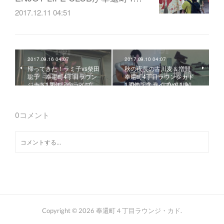
2017.12.11 04:51
2017.09.16 04:07
2017.09.10 04:07
帰ってきた！ラミ子vs柴田
秋の夜長の古川麦＆増間
聡子 奉還町4丁目ラウン
奉還町4丁目ラウンジカド
ジカド1周年記念ライブ…
1周年記念ライブvol.1 9/…
0
コメント
Copyright ©
2026
奉還町４丁目ラウンジ・カド
.