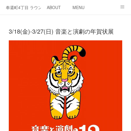
奉還町4丁目 ラウンジ・カド
ABOUT
MENU
OPEN / NEWS
OUR PROJECT
RENT SPACE
3/18(金)-3/27(日) 音楽と演劇の年賀状展