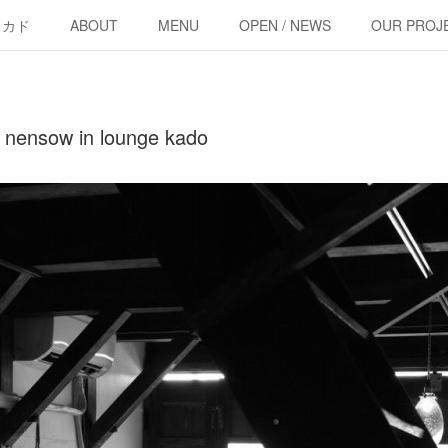
・カド
ABOUT
MENU
OPEN / NEWS
OUR PROJ
 nensow in lounge kado