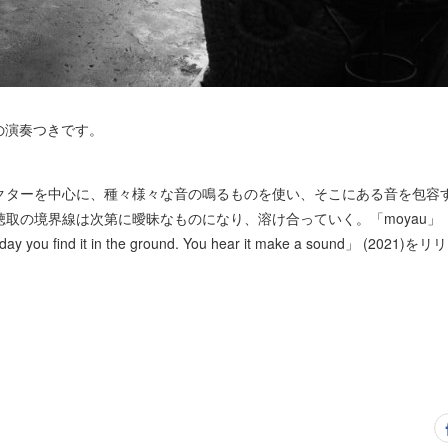
んの演奏つきです。
クターを中心に、種々様々な音の鳴るものを使い、そこにある音を包容
の境界線は次第に曖昧なものになり、溶け合っていく。「moyau」（2018
you find it in the ground. You hear it make a sound」 (2021)