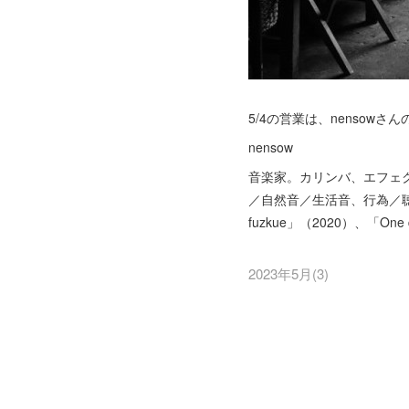
5/4の営業は、nensowさ
nensow
音楽家。カリンバ、エフェ
／自然音／生活音、行為／聴取
fuzkue」（2020）、「One day 
2023年5月
(
3
)