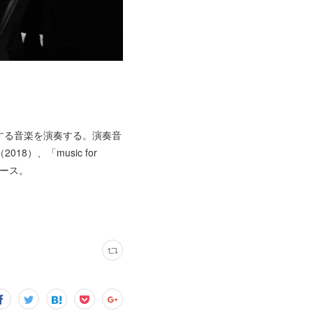
する音楽を演奏する。演奏音
）、「music for
をリリース。