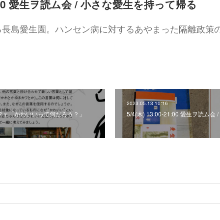
0-21:00 愛生ヲ読ム会 / 小さな愛生を持って帰る
る長島愛生園。ハンセン病に対するあやまった隔離政策
2023.05.13 10:16
 哲学カフェ「かわいいって何だろう？」
5/4(木) 13:00-21:00 愛生ヲ読