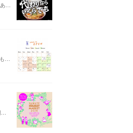
りあ…
年も…
開…