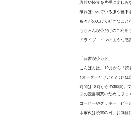
珈琲や軽食を片手に楽しみ
破れほつれている服や靴下
各々がのんびり好きなこと
もちろん喫茶だけのご利用
ドライブ・インのような感
「読書喫茶カド」
こんばんは。12月から「
1オーダーだけいただけれ
時間は18時からの3時間
回の読書喫茶のために取っ
コーヒーやクッキー、ビー
水曜夜は読書の日、お気軽に