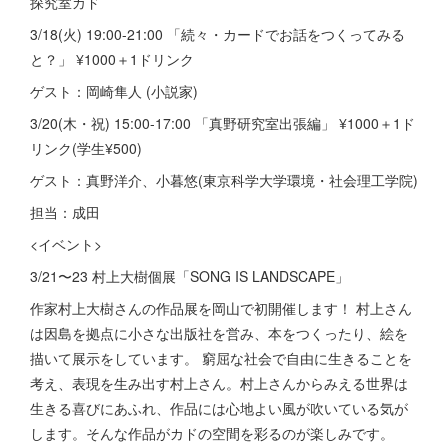
探究室カド
3/18(火) 19:00-21:00 「続々・カードでお話をつくってみる
と？」 ¥1000＋1ドリンク
ゲスト：岡崎隼人 (小説家)
3/20(木・祝) 15:00-17:00 「真野研究室出張編」 ¥1000＋1ド
リンク(学生¥500)
ゲスト：真野洋介、小暮悠(東京科学大学環境・社会理工学院)
担当：成田
<イベント>
3/21〜23 村上大樹個展「SONG IS LANDSCAPE」
作家村上大樹さんの作品展を岡山で初開催します！ 村上さん
は因島を拠点に小さな出版社を営み、本をつくったり、絵を
描いて展示をしています。 窮屈な社会で自由に生きることを
考え、表現を生み出す村上さん。村上さんからみえる世界は
生きる喜びにあふれ、作品には心地よい風が吹いている気が
します。そんな作品がカドの空間を彩るのが楽しみです。