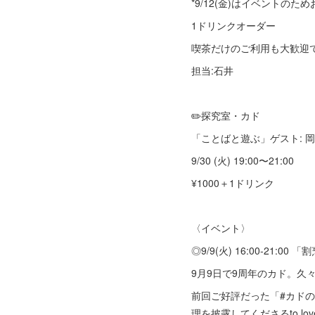
*9/12(金)はイベントのた
1ドリンクオーダー
喫茶だけのご利用も大歓迎
担当:石井
✏️探究室・カド
「ことばと遊ぶ」ゲスト: 
9/30 (火) 19:00〜21:00
¥1000＋1ドリンク
〈イベント〉
◎9/9(火) 16:00-21
9月9日で9周年のカド。久
前回ご好評だった「#カドの
理を披露してくださるto lov