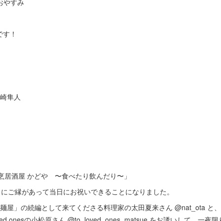
めおやすみ
です！
岡崎隼人
:00 「割烹居酒屋 かどや 〜食べたり飲んだり〜」
々にご縁があって当日にお祝いできることになりました。
麺屋」の続編として来てくださる料理家の太田夏来さん @nat_ota 
ed onesの小松原さん @to_loved_ones_matsue をお誘いして