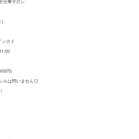
の手仕事サロン
)
インカド
21:00
00円)
ャンルは問いません◎
！