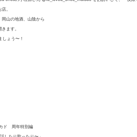
お店。
、岡山の地酒、山陰から
開きます。
ましょう〜！
究室カド 周年特別編
〜話したり歌ったり〜」