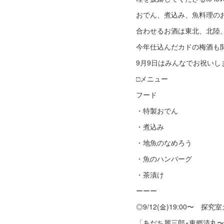
おでん、煮込み、魚料理の
合わせるお酒は東北、北陸
今年仕込んだカドの梅酒も
9月9日はみんなでお祝いし
□メニュー
フード
・特製おでん
・煮込み
・地魚のなめろう
・魚のハンバーグ
・茶漬け
ーーー
◎9/12(金)19:00〜 探
「あだち麗三郎×東郷清丸