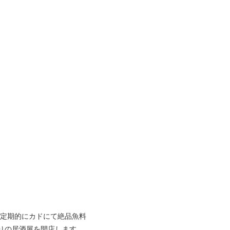
と、定期的にカドにて絶品魚料
、一夜限りの居酒屋を開店します。