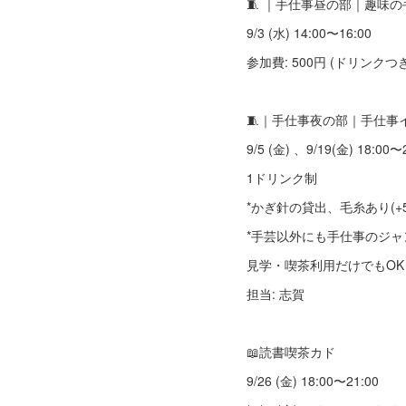
🧵 ｜手仕事昼の部｜趣味
9/3 (水) 14:00〜16:00
参加費: 500円 (ドリンクつき
🧵｜手仕事夜の部｜手仕事
9/5 (金) 、9/19(金) 18:00〜
1ドリンク制
*かぎ針の貸出、毛糸あり(+5
*手芸以外にも手仕事のジ
見学・喫茶利用だけでもOK
担当: 志賀
📖読書喫茶カド
9/26 (金) 18:00〜21:00