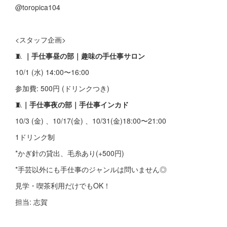
@toropica104
<スタッフ企画>
🧵
｜手仕事昼の部｜趣味の手仕事サロン
10/1 (水) 14:00〜16:00
参加費: 500円 (ドリンクつき)
🧵
｜手仕事夜の部｜手仕事インカド
10/3 (金) 、10/17(金) 、10/31(金)18:00〜21:00
1ドリンク制
*かぎ針の貸出、毛糸あり(+500円)
*手芸以外にも手仕事のジャンルは問いません◎
見学・喫茶利用だけでもOK！
担当: 志賀