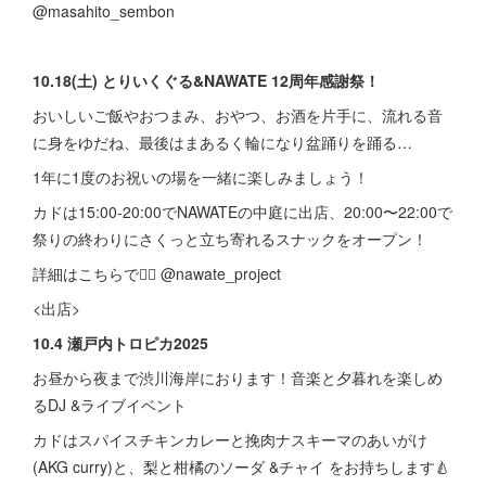
@masahito_sembon
10.18(土) とりいくぐる&NAWATE 12周年感謝祭！
おいしいご飯やおつまみ、おやつ、お酒を片手に、流れる音
に身をゆだね、最後はまあるく輪になり盆踊りを踊る…
1年に1度のお祝いの場を一緒に楽しみましょう！
カドは15:00-20:00でNAWATEの中庭に出店、20:00〜22:00で
祭りの終わりにさくっと立ち寄れるスナックをオープン！
詳細はこちらで💁‍♀️ @nawate_project
<出店>
10.4 瀬戸内トロピカ2025
お昼から夜まで渋川海岸におります！音楽と夕暮れを楽しめ
るDJ &ライブイベント
カドはスパイスチキンカレーと挽肉ナスキーマのあいがけ
(AKG curry)と、梨と柑橘のソーダ &チャイ をお持ちします🍐