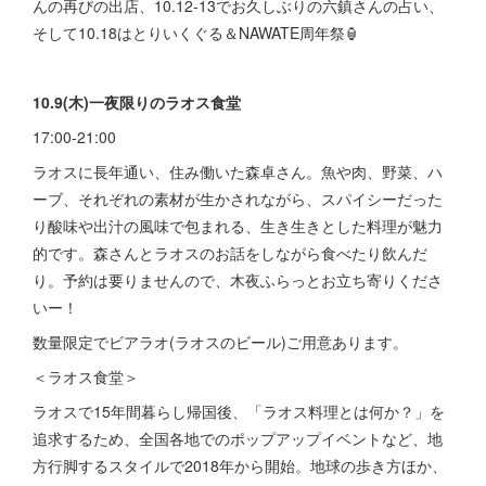
んの再びの出店、10.12-13でお久しぶりの六鎮さんの占い、
そして10.18はとりいくぐる＆NAWATE周年祭🏮
10.9(木)一夜限りのラオス食堂
17:00-21:00
ラオスに長年通い、住み働いた森卓さん。魚や肉、野菜、ハ
ーブ、それぞれの素材が生かされながら、スパイシーだった
り酸味や出汁の風味で包まれる、生き生きとした料理が魅力
的です。森さんとラオスのお話をしながら食べたり飲んだ
り。予約は要りませんので、木夜ふらっとお立ち寄りくださ
いー！
数量限定でビアラオ(ラオスのビール)ご用意あります。
＜ラオス食堂＞
ラオスで15年間暮らし帰国後、「ラオス料理とは何か？」を
追求するため、全国各地でのポップアップイベントなど、地
方行脚するスタイルで2018年から開始。地球の歩き方ほか、